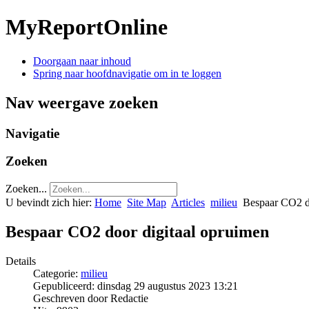
MyReportOnline
Doorgaan naar inhoud
Spring naar hoofdnavigatie om in te loggen
Nav weergave zoeken
Navigatie
Zoeken
Zoeken...
U bevindt zich hier:
Home
Site Map
Articles
milieu
Bespaar CO2 do
Bespaar CO2 door digitaal opruimen
Details
Categorie:
milieu
Gepubliceerd: dinsdag 29 augustus 2023 13:21
Geschreven door Redactie