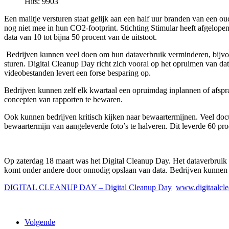
Hits: 9903
Een mailtje versturen staat gelijk aan een half uur branden van een o
nog niet mee in hun CO2-footprint. Stichting Stimular heeft afgelopen
data van 10 tot bijna 50 procent van de uitstoot.
Bedrijven kunnen veel doen om hun dataverbruik verminderen, bijvoorb
sturen. Digital Cleanup Day richt zich vooral op het opruimen van da
videobestanden levert een forse besparing op.
Bedrijven kunnen zelf elk kwartaal een opruimdag inplannen of afspr
concepten van rapporten te bewaren.
Ook kunnen bedrijven kritisch kijken naar bewaartermijnen. Veel do
bewaartermijn van aangeleverde foto’s te halveren. Dit leverde 60 p
Op zaterdag 18 maart was het Digital Cleanup Day. Het dataverbruik 
komt onder andere door onnodig opslaan van data. Bedrijven kunnen 
DIGITAL CLEANUP DAY – Digital Cleanup Day
www.digitaalcl
Volgende