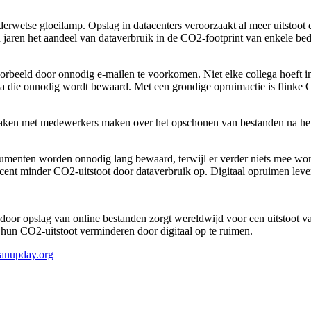
uderwetse gloeilamp. Opslag in datacenters veroorzaakt al meer uitstoot 
 jaren het aandeel van dataverbruik in de CO2-footprint van enkele bedr
eeld door onnodig e-mailen te voorkomen. Niet elke collega hoeft in d
ta die onnodig wordt bewaard. Met een grondige opruimactie is flinke 
aken met medewerkers maken over het opschonen van bestanden na het af
cumenten worden onnodig lang bewaard, terwijl er verder niets mee wo
rocent minder CO2-uitstoot door dataverbruik op. Digitaal opruimen le
door opslag van online bestanden zorgt wereldwijd voor een uitstoot va
hun CO2-uitstoot verminderen door digitaal op te ruimen.
eanupday.org