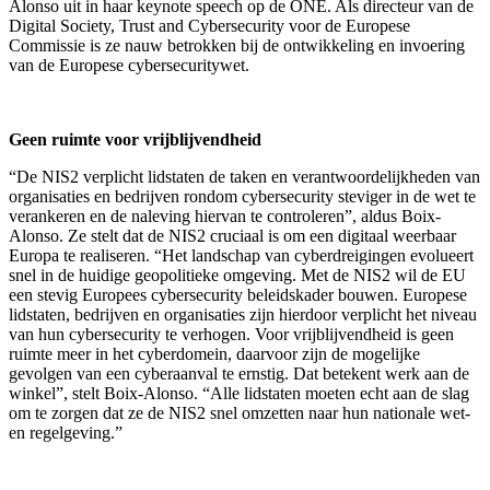
Alonso uit in haar keynote speech op de ONE. Als directeur van de
Digital Society, Trust and Cybersecurity voor de Europese
Commissie is ze nauw betrokken bij de ontwikkeling en invoering
van de Europese cybersecuritywet.
Geen ruimte voor vrijblijvendheid
“De NIS2 verplicht lidstaten de taken en verantwoordelijkheden van
organisaties en bedrijven rondom cybersecurity steviger in de wet te
verankeren en de naleving hiervan te controleren”, aldus Boix-
Alonso. Ze stelt dat de NIS2 cruciaal is om een digitaal weerbaar
Europa te realiseren. “Het landschap van cyberdreigingen evolueert
snel in de huidige geopolitieke omgeving. Met de NIS2 wil de EU
een stevig Europees cybersecurity beleidskader bouwen. Europese
lidstaten, bedrijven en organisaties zijn hierdoor verplicht het niveau
van hun cybersecurity te verhogen. Voor vrijblijvendheid is geen
ruimte meer in het cyberdomein, daarvoor zijn de mogelijke
gevolgen van een cyberaanval te ernstig. Dat betekent werk aan de
winkel”, stelt Boix-Alonso. “Alle lidstaten moeten echt aan de slag
om te zorgen dat ze de NIS2 snel omzetten naar hun nationale wet-
en regelgeving.”