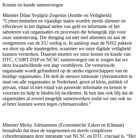
Kennis en kunde samenvoegen
Minister Dilan Yeşilgöz-Zegerius (Justitie en Veiligheid):
“Cybercriminelen en vijandige staten worden steeds slimmer en
effectiever in het digitaal stelen van geld en informatie of het
saboteren van organisaties en processen die belangrijk zijn voor
onze samenleving. Die dreiging zal niet snel afnemen nu aan de
oostgrenzen van de EU oorlog is. In aanloop naar de NIS2 pakken
we door op alle maatregelen, waarmee we onze digitale veiligheid
kunnen versterken. Daarom moeten we onze kennis en kunde van
DTC, CSIRT-DSP en NCSC samenvoegen om te zorgen dat we
deze kwaadwillende een stap voorblijven. De vernieuwde
organisatie wordt gefundeerd op de sterke eigenschappen van de
huidige organisaties. Dit stelt de nieuwe nationale cyberautoriteit in
staat om alle organisaties in Nederland, groot of klein, publiek of
privaat, vitaal of niet-vitaal van passende informatie en kennis te
voorzien en hulp te bieden bij incidenten. Ik ben dan ook blij dat de
organisaties al zoveel mogelijk samenwerken zodat we ons ook nu
al beter kunnen weren tegen cyberaanvallen.”
Minister Micky Adriaansens (Economische Zaken en Klimaat)
benadrukt dat door de toegenomen en steeds complexere
cyberdreigingen deze integratie van NCSC en DTC cruciaal is. “Het