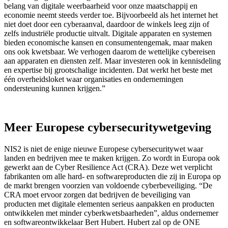
belang van digitale weerbaarheid voor onze maatschappij en
economie neemt steeds verder toe. Bijvoorbeeld als het internet het
niet doet door een cyberaanval, daardoor de winkels leeg zijn of
zelfs industriële productie uitvalt. Digitale apparaten en systemen
bieden economische kansen en consumentengemak, maar maken
ons ook kwetsbaar. We verhogen daarom de wettelijke cybereisen
aan apparaten en diensten zelf. Maar investeren ook in kennisdeling
en expertise bij grootschalige incidenten. Dat werkt het beste met
één overheidsloket waar organisaties en ondernemingen
ondersteuning kunnen krijgen.”
Meer Europese cybersecuritywetgeving
NIS2 is niet de enige nieuwe Europese cybersecuritywet waar
landen en bedrijven mee te maken krijgen. Zo wordt in Europa ook
gewerkt aan de Cyber Resilience Act (CRA). Deze wet verplicht
fabrikanten om alle hard- en softwareproducten die zij in Europa op
de markt brengen voorzien van voldoende cyberbeveiliging. “De
CRA moet ervoor zorgen dat bedrijven de beveiliging van
producten met digitale elementen serieus aanpakken en producten
ontwikkelen met minder cyberkwetsbaarheden”, aldus ondernemer
en softwareontwikkelaar Bert Hubert. Hubert zal op de ONE