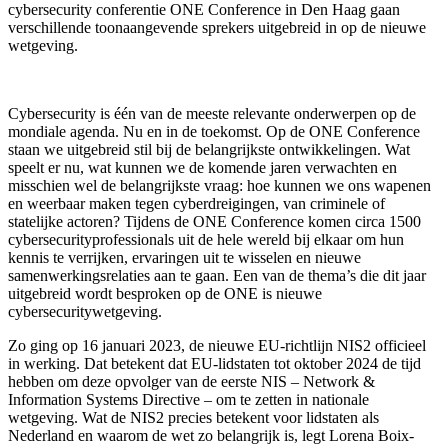
cybersecurity conferentie ONE Conference in Den Haag gaan
verschillende toonaangevende sprekers uitgebreid in op de nieuwe
wetgeving.
Cybersecurity is één van de meeste relevante onderwerpen op de
mondiale agenda. Nu en in de toekomst. Op de ONE Conference
staan we uitgebreid stil bij de belangrijkste ontwikkelingen. Wat
speelt er nu, wat kunnen we de komende jaren verwachten en
misschien wel de belangrijkste vraag: hoe kunnen we ons wapenen
en weerbaar maken tegen cyberdreigingen, van criminele of
statelijke actoren? Tijdens de ONE Conference komen circa 1500
cybersecurityprofessionals uit de hele wereld bij elkaar om hun
kennis te verrijken, ervaringen uit te wisselen en nieuwe
samenwerkingsrelaties aan te gaan. Een van de thema’s die dit jaar
uitgebreid wordt besproken op de ONE is nieuwe
cybersecuritywetgeving.
Zo ging op 16 januari 2023, de nieuwe EU-richtlijn NIS2 officieel
in werking. Dat betekent dat EU-lidstaten tot oktober 2024 de tijd
hebben om deze opvolger van de eerste NIS – Network &
Information Systems Directive – om te zetten in nationale
wetgeving. Wat de NIS2 precies betekent voor lidstaten als
Nederland en waarom de wet zo belangrijk is, legt Lorena Boix-