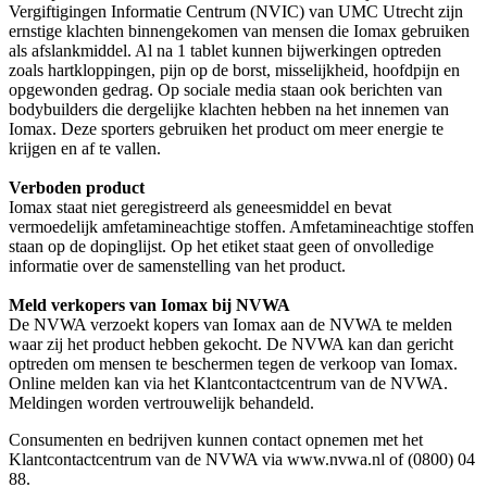
Vergiftigingen Informatie Centrum (NVIC) van UMC Utrecht zijn
ernstige klachten binnengekomen van mensen die Iomax gebruiken
als afslankmiddel. Al na 1 tablet kunnen bijwerkingen optreden
zoals hartkloppingen, pijn op de borst, misselijkheid, hoofdpijn en
opgewonden gedrag. Op sociale media staan ook berichten van
bodybuilders die dergelijke klachten hebben na het innemen van
Iomax. Deze sporters gebruiken het product om meer energie te
krijgen en af te vallen.
Verboden product
Iomax staat niet geregistreerd als geneesmiddel en bevat
vermoedelijk amfetamineachtige stoffen. Amfetamineachtige stoffen
staan op de dopinglijst. Op het etiket staat geen of onvolledige
informatie over de samenstelling van het product.
Meld verkopers van Iomax bij NVWA
De NVWA verzoekt kopers van Iomax aan de NVWA te melden
waar zij het product hebben gekocht. De NVWA kan dan gericht
optreden om mensen te beschermen tegen de verkoop van Iomax.
Online melden kan via het Klantcontactcentrum van de NVWA.
Meldingen worden vertrouwelijk behandeld.
Consumenten en bedrijven kunnen contact opnemen met het
Klantcontactcentrum van de NVWA via www.nvwa.nl of (0800) 04
88.