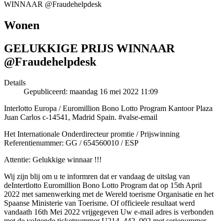
WINNAAR @Fraudehelpdesk
Wonen
GELUKKIGE PRIJS WINNAAR
@Fraudehelpdesk
Details
Gepubliceerd: maandag 16 mei 2022 11:09
Interlotto Europa / Euromillion Bono Lotto Program Kantoor Plaza
Juan Carlos c-14541, Madrid Spain. #valse-email
Het Internationale Onderdirecteur promtie / Prijswinning
Referentienummer: GG / 654560010 / ESP
Attentie: Gelukkige winnaar !!!
Wij zijn blij om u te informren dat er vandaag de uitslag van
deIntertlotto Euromillion Bono Lotto Program dat op 15th April
2022 met samenwerking met de Wereld toerisme Organisatie en het
Spaanse Ministerie van Toerisme. Of officieele resultaat werd
vandaath 16th Mei 2022 vrijgegeven Uw e-mail adres is verbonden
met de volgende ticketnummer U214, 442, 002 met serienummer