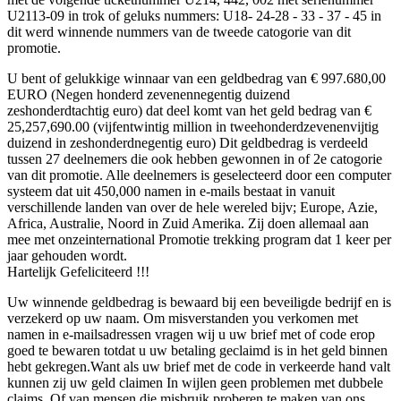
U2113-09 in trok of geluks nummers: U18- 24-28 - 33 - 37 - 45 in
dit werd winnende nummers van de tweede catogorie van dit
promotie.
U bent of gelukkige winnaar van een geldbedrag van € 997.680,00
EURO (Negen honderd zevenennegentig duizend
zeshonderdtachtig euro) dat deel komt van het geld bedrag van €
25,257,690.00 (vijfentwintig million in tweehonderdzevenenvijtig
duizend in zeshonderdnegentig euro) Dit geldbedrag is verdeeld
tussen 27 deelnemers die ook hebben gewonnen in of 2e catogorie
van dit promotie. Alle deelnemers is geselecteerd door een computer
systeem dat uit 450,000 namen in e-mails bestaat in vanuit
verschillende landen van over de hele wereled bijv; Europe, Azie,
Africa, Australie, Noord in Zuid Amerika. Zij doen allemaal aan
mee met onzeinternational Promotie trekking program dat 1 keer per
jaar gehouden wordt.
Hartelijk Gefeliciteerd !!!
Uw winnende geldbedrag is bewaard bij een beveiligde bedrijf en is
verzekerd op uw naam. Om misverstanden you verkomen met
namen in e-mailsadressen vragen wij u uw brief met of code erop
goed te bewaren totdat u uw betaling geclaimd is in het geld binnen
hebt gekregen.Want als uw brief met de code in verkeerde hand valt
kunnen zij uw geld claimen In wijlen geen problemen met dubbele
claims. Of van mensen die misbruik proberen te maken van ons