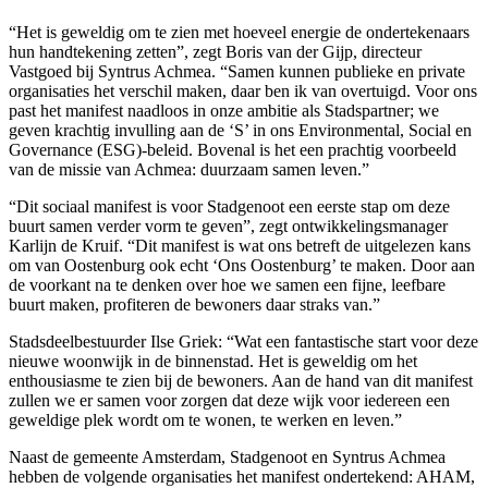
“Het is geweldig om te zien met hoeveel energie de ondertekenaars
hun handtekening zetten”, zegt Boris van der Gijp, directeur
Vastgoed bij Syntrus Achmea. “Samen kunnen publieke en private
organisaties het verschil maken, daar ben ik van overtuigd. Voor ons
past het manifest naadloos in onze ambitie als Stadspartner; we
geven krachtig invulling aan de ‘S’ in ons Environmental, Social en
Governance (ESG)-beleid. Bovenal is het een prachtig voorbeeld
van de missie van Achmea: duurzaam samen leven.”
“Dit sociaal manifest is voor Stadgenoot een eerste stap om deze
buurt samen verder vorm te geven”, zegt ontwikkelingsmanager
Karlijn de Kruif. “Dit manifest is wat ons betreft de uitgelezen kans
om van Oostenburg ook echt ‘Ons Oostenburg’ te maken. Door aan
de voorkant na te denken over hoe we samen een fijne, leefbare
buurt maken, profiteren de bewoners daar straks van.”
Stadsdeelbestuurder Ilse Griek: “Wat een fantastische start voor deze
nieuwe woonwijk in de binnenstad. Het is geweldig om het
enthousiasme te zien bij de bewoners. Aan de hand van dit manifest
zullen we er samen voor zorgen dat deze wijk voor iedereen een
geweldige plek wordt om te wonen, te werken en leven.”
Naast de gemeente Amsterdam, Stadgenoot en Syntrus Achmea
hebben de volgende organisaties het manifest ondertekend: AHAM,