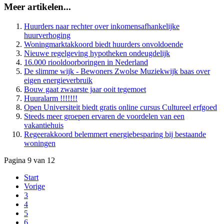
Meer artikelen...
Huurders naar rechter over inkomensafhankelijke
huurverhoging
Woningmarktakkoord biedt huurders onvoldoende
Nieuwe regelgeving hypotheken ondeugdelijk
16.000 riooldoorboringen in Nederland
De slimme wijk - Bewoners Zwolse Muziekwijk baas over
eigen energieverbruik
Bouw gaat zwaarste jaar ooit tegemoet
Huuralarm !!!!!!!
Open Universiteit biedt gratis online cursus Cultureel erfgoed
Steeds meer groepen ervaren de voordelen van een
vakantiehuis
Regeerakkoord belemmert energiebesparing bij bestaande
woningen
Pagina 9 van 12
Start
Vorige
3
4
5
6