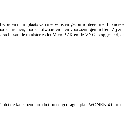
d worden nu in plaats van met winsten geconfronteerd met financiële
moeten nemen, moeten afwaarderen en voorzieningen treffen. Zij zijn
 opdracht van de ministeries IenM en BZK en de VNG is opgesteld, en
ft niet de kans benut om het breed gedragen plan WONEN 4.0 in te