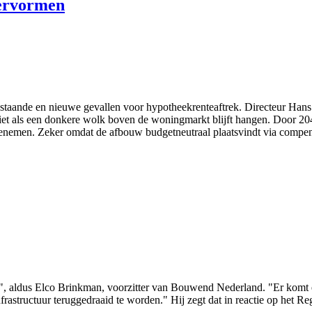
hervormen
taande en nieuwe gevallen voor hypotheekrenteaftrek. Directeur Hans 
iet als een donkere wolk boven de woningmarkt blijft hangen. Door 2040
enemen. Zeker omdat de afbouw budgetneutraal plaatsvindt via compen
n", aldus Elco Brinkman, voorzitter van Bouwend Nederland. "Er komt e
frastructuur teruggedraaid te worden." Hij zegt dat in reactie op het 