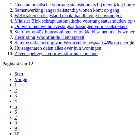
Geen automatische voorrang statushouders bij toewijzing huu
Samenwerking langer zelfstandig wonen komt op gang
Wet kraken en leegstand maakt handhaving eenvoudiger
Minister Blok schrapt automatische voorrang statushouders op
Ontwerp nieuwe huisvestingsoplossingen voor asielzoekers
Start bouw 402 huurwoningen ontwikkeld samen met bewoner
Bestrijding Woonfraude Hennepteelt
Slimme radiatorknop van WoonVeilig bespaart 46% op energie
Huiseigenaren delen alles over hun woningen
Zeven spelregels voor windturbines op land
Pagina 4 van 12
Start
Vorige
1
2
3
4
5
6
7
8
9
10