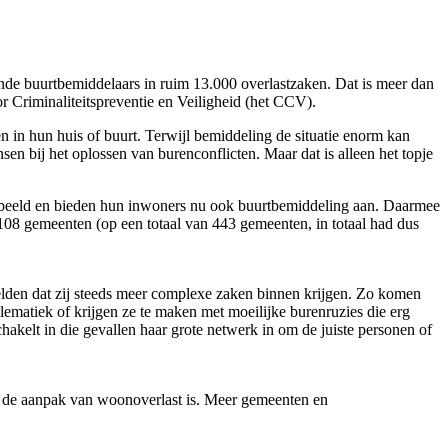
de buurtbemiddelaars in ruim 13.000 overlastzaken. Dat is meer dan
r Criminaliteitspreventie en Veiligheid (het CCV).
in hun huis of buurt. Terwijl bemiddeling de situatie enorm kan
 bij het oplossen van burenconflicten. Maar dat is alleen het topje
rbeeld en bieden hun inwoners nu ook buurtbemiddeling aan. Daarmee
08 gemeenten (op een totaal van 443 gemeenten, in totaal had dus
melden dat zij steeds meer complexe zaken binnen krijgen. Zo komen
matiek of krijgen ze te maken met moeilijke burenruzies die erg
kelt in die gevallen haar grote netwerk in om de juiste personen of
or de aanpak van woonoverlast is. Meer gemeenten en