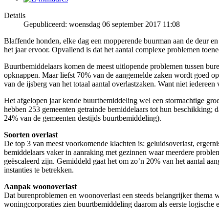
Details
Gepubliceerd: woensdag 06 september 2017 11:08
Blaffende honden, elke dag een mopperende buurman aan de deur en i
het jaar ervoor. Opvallend is dat het aantal complexe problemen toen
Buurtbemiddelaars komen de meest uitlopende problemen tussen buren 
opknappen. Maar liefst 70% van de aangemelde zaken wordt goed opgel
van de ijsberg van het totaal aantal overlastzaken. Want niet iedereen
Het afgelopen jaar kende buurtbemiddeling wel een stormachtige gr
hebben 253 gemeenten getrainde bemiddelaars tot hun beschikking; d
24% van de gemeenten destijds buurtbemiddeling).
Soorten overlast
De top 3 van meest voorkomende klachten is: geluidsoverlast, ergerni
bemiddelaars vaker in aanraking met gezinnen waar meerdere probleme
geëscaleerd zijn. Gemiddeld gaat het om zo’n 20% van het aantal aan
instanties te betrekken.
Aanpak woonoverlast
Dat burenproblemen en woonoverlast een steeds belangrijker thema wor
woningcorporaties zien buurtbemiddeling daarom als eerste logische e