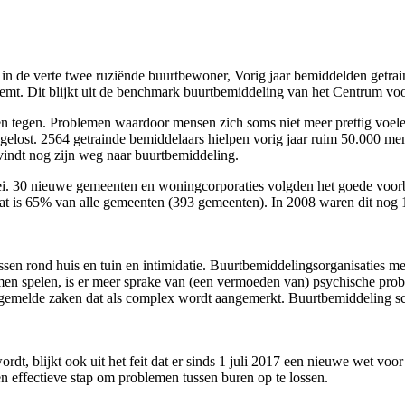
n de verte twee ruziënde buurtbewoner, Vorig jaar bemiddelden getrain
eemt. Dit blijkt uit de benchmark buurtbemiddeling van het Centrum voo
tegen. Problemen waardoor mensen zich soms niet meer prettig voelen 
ost. 2564 getrainde bemiddelaars hielpen vorig jaar ruim 50.000 mensen
 vindt nog zijn weg naar buurtbemiddeling.
oei. 30 nieuwe gemeenten en woningcorporaties volgden het goede voo
at is 65% van alle gemeenten (393 gemeenten). In 2008 waren dit nog 1
ssen rond huis en tuin en intimidatie. Buurtbemiddelingsorganisaties 
n spelen, is er meer sprake van (een vermoeden van) psychische proble
gemelde zaken dat als complex wordt aangemerkt. Buurtbemiddeling scha
dt, blijkt ook uit het feit dat er sinds 1 juli 2017 een nieuwe wet vo
n effectieve stap om problemen tussen buren op te lossen.