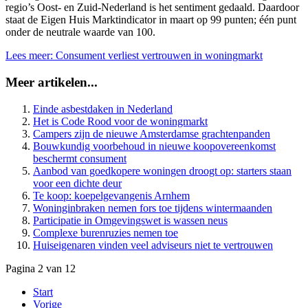
regio’s Oost- en Zuid-Nederland is het sentiment gedaald. Daardoor
staat de Eigen Huis Marktindicator in maart op 99 punten; één punt
onder de neutrale waarde van 100.
Lees meer: Consument verliest vertrouwen in woningmarkt
Meer artikelen...
Einde asbestdaken in Nederland
Het is Code Rood voor de woningmarkt
Campers zijn de nieuwe Amsterdamse grachtenpanden
Bouwkundig voorbehoud in nieuwe koopovereenkomst
beschermt consument
Aanbod van goedkopere woningen droogt op: starters staan
voor een dichte deur
Te koop: koepelgevangenis Arnhem
Woninginbraken nemen fors toe tijdens wintermaanden
Participatie in Omgevingswet is wassen neus
Complexe burenruzies nemen toe
Huiseigenaren vinden veel adviseurs niet te vertrouwen
Pagina 2 van 12
Start
Vorige